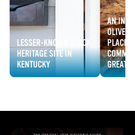
AN INSI
OLIVE HI
LESSER-KNOWN BLACK
PLACE F
HERITAGE SITE IN
COMMUNI
KENTUCKY
GREAT 