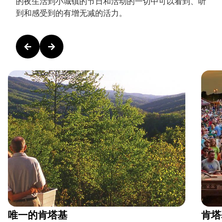
的夜生活到小城镇的节日和活动的一切中可以看到、听
到和感受到的有增无减的活力。
唯一的肯塔基
肯塔